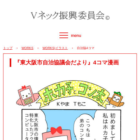
トップ
›
WORKS
›
WORKS|イラスト
›
自治協4コマ
『東大阪市自治協議会だより』4コマ漫画